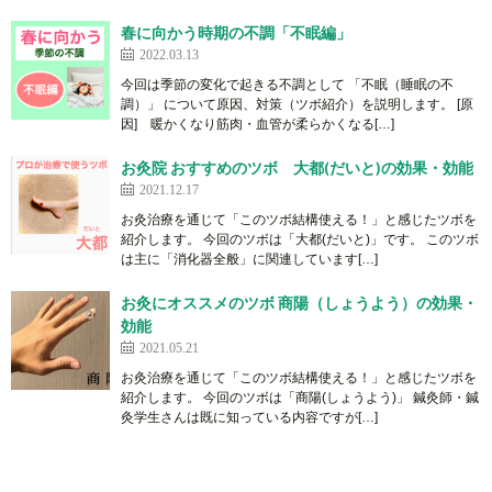
春に向かう時期の不調「不眠編」
2022.03.13
今回は季節の変化で起きる不調として 「不眠（睡眠の不
調）」 について原因、対策（ツボ紹介）を説明します。 [原
因] 暖かくなり筋肉・血管が柔らかくなる[…]
お灸院 おすすめのツボ 大都(だいと)の効果・効能
2021.12.17
お灸治療を通じて「このツボ結構使える！」と感じたツボを
紹介します。 今回のツボは「大都(だいと)」です。 このツボ
は主に「消化器全般」に関連しています[…]
お灸にオススメのツボ 商陽（しょうよう）の効果・
効能
2021.05.21
お灸治療を通じて「このツボ結構使える！」と感じたツボを
紹介します。 今回のツボは「商陽(しょうよう)」 鍼灸師・鍼
灸学生さんは既に知っている内容ですが[…]