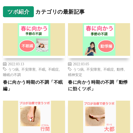
ツボ紹介
カテゴリの最新記事
2022.03.13
2022.03.05
うつ病
,
不安障害
,
不眠
,
不眠症
,
うつ病
,
不安障害
,
不眠症
,
動悸
,
睡眠の不調
精神安定
春に向かう時期の不調「不眠
春に向かう時期の不調「動悸
編」
に効くツボ」