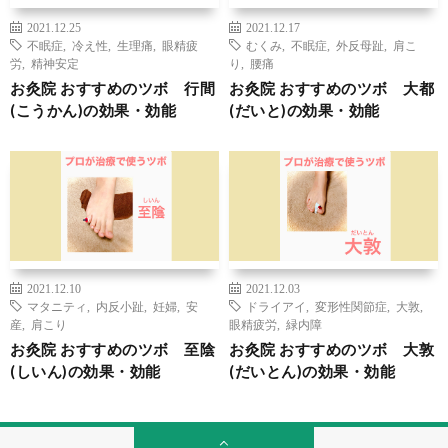
2021.12.25
2021.12.17
不眠症
,
冷え性
,
生理痛
,
眼精疲
むくみ
,
不眠症
,
外反母趾
,
肩こ
労
,
精神安定
り
,
腰痛
お灸院 おすすめのツボ 行間
お灸院 おすすめのツボ 大都
(こうかん)の効果・効能
(だいと)の効果・効能
2021.12.10
2021.12.03
マタニティ
,
内反小趾
,
妊婦
,
安
ドライアイ
,
変形性関節症
,
大敦
,
産
,
肩こり
眼精疲労
,
緑内障
お灸院 おすすめのツボ 至陰
お灸院 おすすめのツボ 大敦
(しいん)の効果・効能
(だいとん)の効果・効能