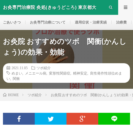
お灸専門治療院 灸処(きゅうどころ) 東京都大
田区西糀谷のお灸治療院
ごあいさつ
お灸専門治療について
適用症状・治療実績
治療費
お灸院 おすすめのツボ 関衝(かんし
ょう)の効果・効能
2021.11.05
ツボ紹介
めまい
,
メニエール病
,
変形性関節症
,
精神安定
,
良性発作性頭位めま
い
,
関衝
ツボ紹介
お灸院 おすすめのツボ 関衝(かんしょう)の効果・
HOME