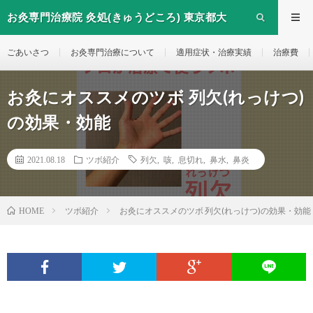
お灸専門治療院 灸処(きゅうどころ) 東京都大
田区西糀谷のお灸治療院
ごあいさつ
お灸専門治療について
適用症状・治療実績
治療費
お灸にオススメのツボ 列欠(れっけつ)
の効果・効能
2021.08.18
ツボ紹介
列欠
,
咳
,
息切れ
,
鼻水
,
鼻炎
ツボ紹介
お灸にオススメのツボ 列欠(れっけつ)の効果・効能
HOME