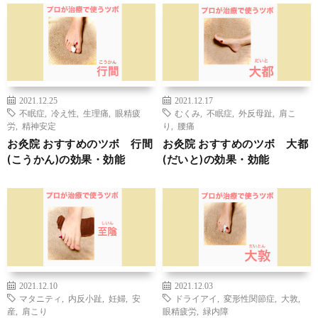
2021.12.25
2021.12.17
不眠症
,
冷え性
,
生理痛
,
眼精疲
むくみ
,
不眠症
,
外反母趾
,
肩こ
労
,
精神安定
り
,
腰痛
お灸院 おすすめのツボ 行間
お灸院 おすすめのツボ 大都
(こうかん)の効果・効能
(だいと)の効果・効能
2021.12.10
2021.12.03
マタニティ
,
内反小趾
,
妊婦
,
安
ドライアイ
,
変形性関節症
,
大敦
,
産
,
肩こり
眼精疲労
,
緑内障