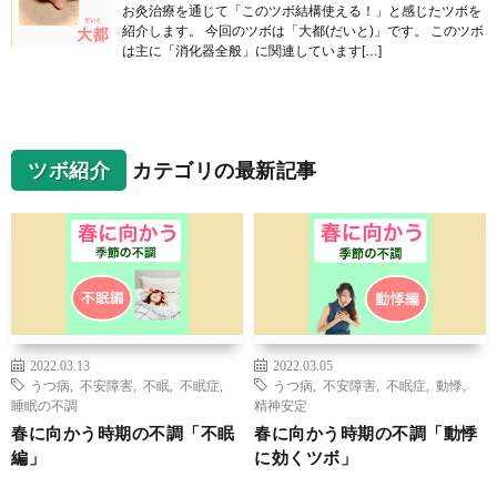
お灸治療を通じて「このツボ結構使える！」と感じたツボを
紹介します。 今回のツボは「大都(だいと)」です。 このツボ
は主に「消化器全般」に関連しています[…]
ツボ紹介
カテゴリの最新記事
2022.03.13
2022.03.05
うつ病
,
不安障害
,
不眠
,
不眠症
,
うつ病
,
不安障害
,
不眠症
,
動悸
,
睡眠の不調
精神安定
春に向かう時期の不調「不眠
春に向かう時期の不調「動悸
編」
に効くツボ」