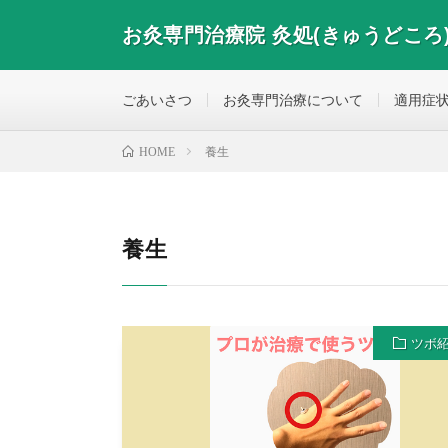
お灸専門治療院 灸処(きゅうどころ
お灸専門治療院 灸処(きゅうどころ) 東京都大田区西糀
ごあいさつ
お灸専門治療について
適用症
養生
HOME
養生
ツボ