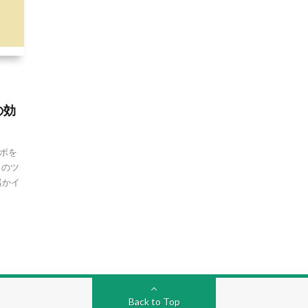
の効
ボを
このツ
器かイ
Back to Top