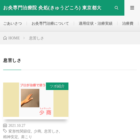
お灸専門治療院 灸処(きゅうどころ) 東京都大
田区西糀谷のお灸治療院
ごあいさつ
お灸専門治療について
適用症状・治療実績
治療費
息苦しさ
HOME
息苦しさ
ツボ紹介
2021.10.27
変形性関節症
,
少商
,
息苦しさ
,
精神安定
,
肩こり