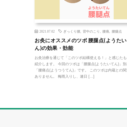
2021.07.02
ぎっくり腰
,
背中のこり
,
腰痛
,
腰腿点
お灸にオススメのツボ 腰腿点(ようたい
ん)の効果・効能
お灸治療を通じて「このツボ結構使える！」と感じたも
紹介します。 今回のツボは「腰腿点(ようたいてん)」別
「腰痛点(ようつうてん)」です。 このツボは内蔵との関
ありません。 梅雨入りし、連日 […]