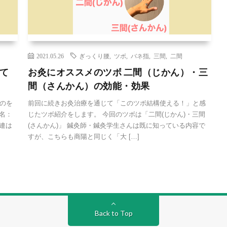
2021.05.26
ぎっくり腰
,
ツボ
,
バネ指
,
三間
,
二間
て
お灸にオススメのツボ 二間（じかん）・三
間（さんかん）の効能・効果
のを
前回に続きお灸治療を通じて「このツボ結構使える！」と感
名：
じたツボ紹介をします。 今回のツボは「二間(じかん)・三間
連は
(さんかん)」 鍼灸師・鍼灸学生さんは既に知っている内容で
すが、こちらも商陽と同じく「大 […]
Back to Top