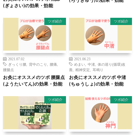
(ぎょさい)の効果・効能
ツボ紹介
ツボ紹介
2021.07.02
2021.06.23
ぎっくり腰
,
背中のこり
,
腰痛
,
めまい
,
中渚
,
体の巡り(循環)改
腰腿点
善
,
精神安定
,
耳鳴り
お灸にオススメのツボ 腰腿点
お灸にオススメのツボ 中渚
(ようたいてん)の効果・効能
(ちゅうしょ)の効果・効能
ツボ紹介
ツボ紹介