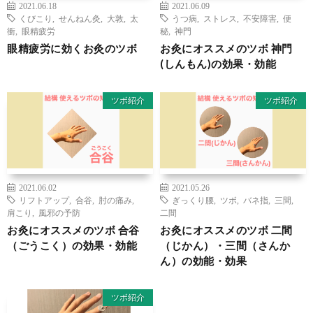
2021.06.18
2021.06.09
くびこり
,
せんねん灸
,
大敦
,
太
うつ病
,
ストレス
,
不安障害
,
便
衝
,
眼精疲労
秘
,
神門
眼精疲労に効くお灸のツボ
お灸にオススメのツボ 神門
(しんもん)の効果・効能
ツボ紹介
ツボ紹介
2021.06.02
2021.05.26
リフトアップ
,
合谷
,
肘の痛み
,
ぎっくり腰
,
ツボ
,
バネ指
,
三間
,
肩こり
,
風邪の予防
二間
お灸にオススメのツボ 合谷
お灸にオススメのツボ 二間
（ごうこく）の効果・効能
（じかん）・三間（さんか
ん）の効能・効果
ツボ紹介