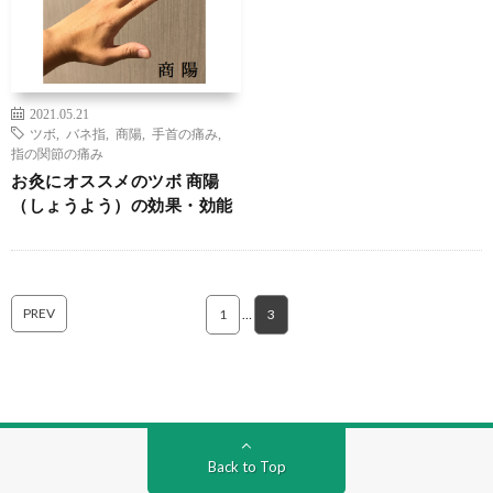
2021.05.21
ツボ
,
バネ指
,
商陽
,
手首の痛み
,
指の関節の痛み
お灸にオススメのツボ 商陽
（しょうよう）の効果・効能
PREV
1
…
3
Back to Top