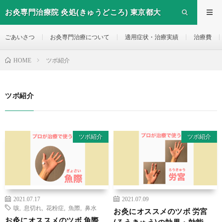
お灸専門治療院 灸処(きゅうどころ) 東京都大
田区西糀谷のお灸治療院
ごあいさつ
お灸専門治療について
適用症状・治療実績
治療費
ツボ紹介
HOME
ツボ紹介
ツボ紹介
ツボ紹介
2021.07.17
2021.07.09
咳
,
息切れ
,
花粉症
,
魚際
,
鼻水
お灸にオススメのツボ 労宮
お灸にオススメのツボ 魚際
(ろうきゅう)の効果・効能